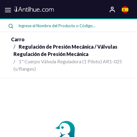
Categorias
Oferta
Carro
Regulación de Presión Mecánica / Válvulas
Regulación de Presión Mecánica
1" Cuerpo Válvula Reguladora (1 Piloto) AR1-025
Compresores
(s/flanges)
Bombas