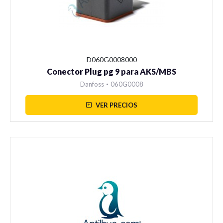
Válvulas
D060G0008000
Conector Plug pg 9 para AKS/MBS
Bobinas
Danfoss
•
060G0008
VER PRECIOS
Filtros
Controles