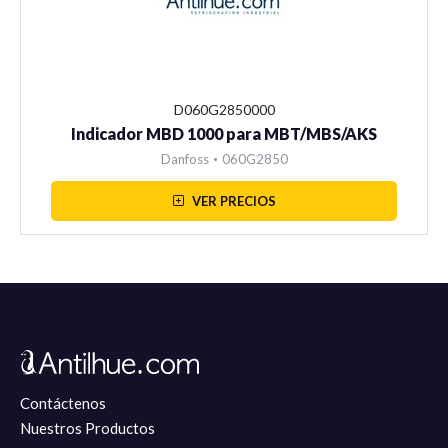
Manómetros
D060G2850000
Indicador MBD 1000 para MBT/MBS/AKS
Danfoss
•
060G2850
VER PRECIOS
Sensores
Home
Carro de Compra
Contáctenos
Información Técnica
Nuestros Productos