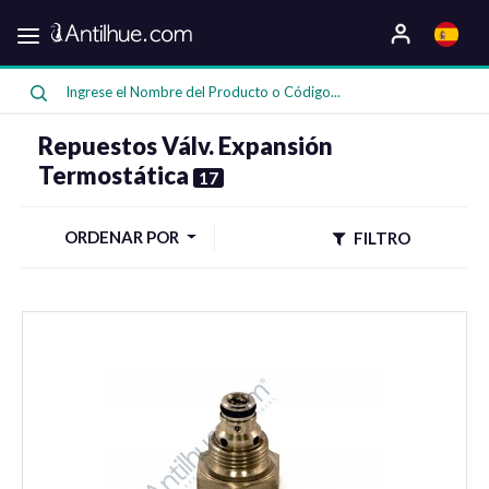
Categorias
Oferta
Repuestos Válv. Expansión
Termostática
17
ORDENAR POR
FILTRO
Compresores
Bombas