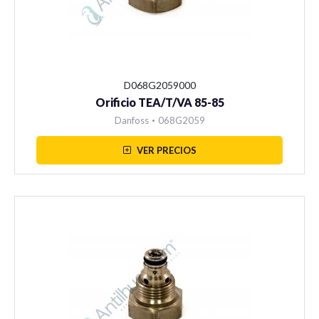
Válvulas
D068G2059000
Orificio TEA/T/VA 85-85
Bobinas
Danfoss
•
068G2059
VER PRECIOS
Filtros
Controles