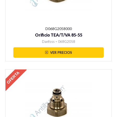
Manómetros
D068G2058000
Orificio TEA/T/VA 85-55
Danfoss
•
068G2058
VER PRECIOS
Sensores
OFERTA
Home
Carro de Compra
Información Técnica