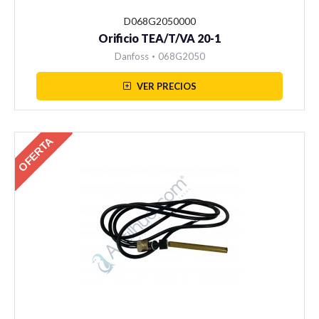
D068G2050000
Orificio TEA/T/VA 20-1
Danfoss
•
068G2050
VER PRECIOS
OFERTA