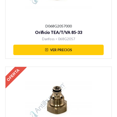
Centro de Pagos
Nuestros Productos
D068G2057000
Noticias
Orificio TEA/T/VA 85-33
Danfoss
•
068G2057
VER PRECIOS
OFERTA