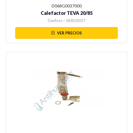
D068G0037000
Calefactor TEVA 20/85
Danfoss
•
068G0037
VER PRECIOS