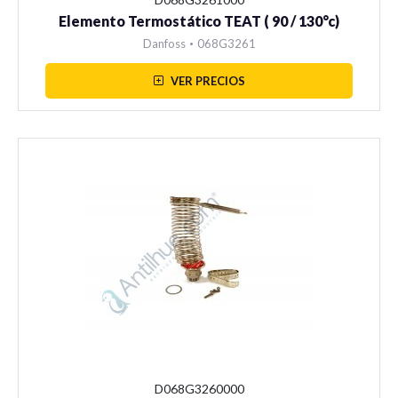
Elemento Termostático TEAT ( 90 / 130°c)
Danfoss
•
068G3261
VER PRECIOS
D068G3260000