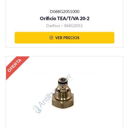
D068G2051000
Orificio TEA/T/VA 20-2
Danfoss
•
068G2051
VER PRECIOS
OFERTA