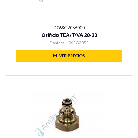
D068G2056000
Orificio TEA/T/VA 20-20
Danfoss
•
068G2056
VER PRECIOS