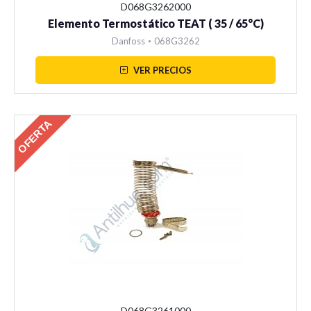
D068G3262000
Elemento Termostático TEAT ( 35 / 65°C)
Danfoss
•
068G3262
VER PRECIOS
OFERTA
D068G3261000