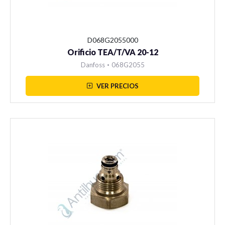
D068G2055000
Orificio TEA/T/VA 20-12
Danfoss
•
068G2055
VER PRECIOS