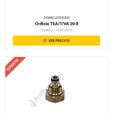
D068G2054000
Orificio TEA/T/VA 20-8
Danfoss
•
068G2054
VER PRECIOS
OFERTA