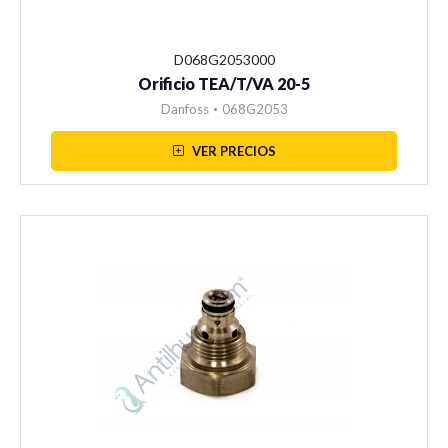
D068G2053000
Orificio TEA/T/VA 20-5
Danfoss
•
068G2053
VER PRECIOS