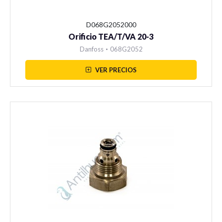
D068G2052000
Orificio TEA/T/VA 20-3
Danfoss
•
068G2052
VER PRECIOS